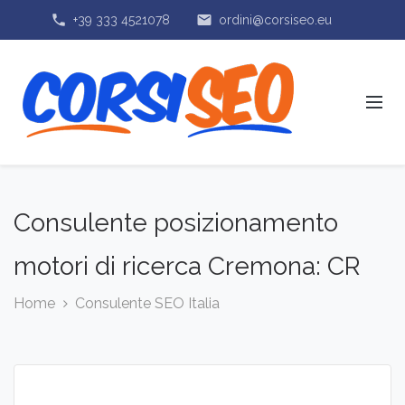
phone
email
+39 333 4521078
ordini@corsiseo.eu
Consulente posizionamento
motori di ricerca Cremona: CR
Home
Consulente SEO Italia