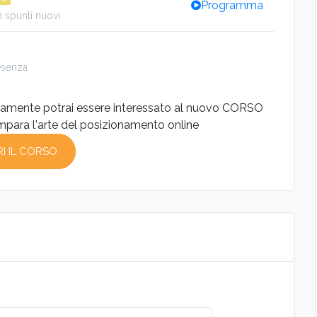
Programma
 spunti nuovi
sempre disponibili
resenza
perto SEO
curamente potrai essere interessato al nuovo CORSO
mpara l'arte del posizionamento online
I IL CORSO