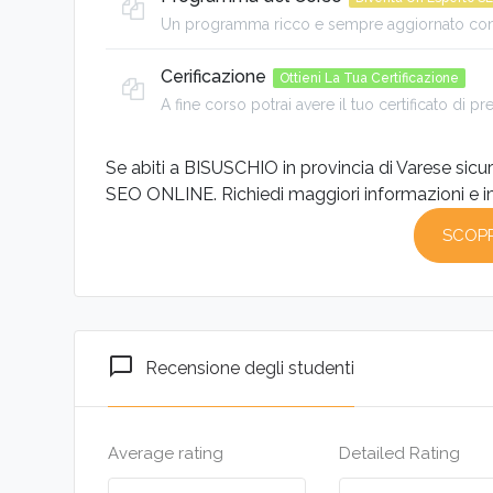
Un programma ricco e sempre aggiornato con
Un programma ricco con oltre 60 ore di video 
Cerificazione
Ottieni La Tua Certificazione
A fine corso potrai avere il tuo certificato di p
PDF con attestato di frequenza: diventa un es
Se abiti a BISUSCHIO in provincia di Varese si
SEO ONLINE. Richiedi maggiori informazioni e i
SCOPR
chat_bubble_outline
Recensione degli studenti
Average rating
Detailed Rating