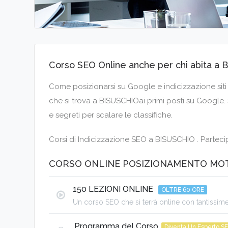
Corso SEO Online anche per chi abita a
Come posizionarsi su Google e indicizzazione sit
che si trova a BISUSCHIOai primi posti su Google. 
e segreti per scalare le classifiche.
Corsi di Indicizzazione SEO a BISUSCHIO . Parte
CORSO ONLINE POSIZIONAMENTO MOT
150 LEZIONI ONLINE
OLTRE 60 ORE
Un corso SEO che si terrà online con tantissime
Vivi a BISUSCHIO? Formati in modo professionale 
Programma del Corso
Diventa Un Esperto S