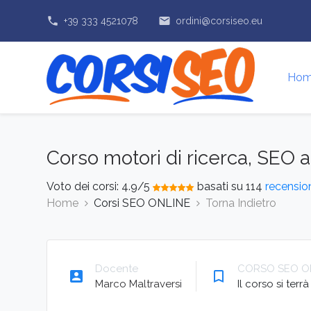
phone
email
+39 333 4521078
ordini@corsiseo.eu
Ho
Corso motori di ricerca, SEO
Voto dei corsi:
4.9
/5
basati su
114
recensio
Home
Corsi SEO ONLINE
Torna Indietro
Docente
CORSO SEO O
account_box
bookmark_border
Marco Maltraversi
Il corso si ter