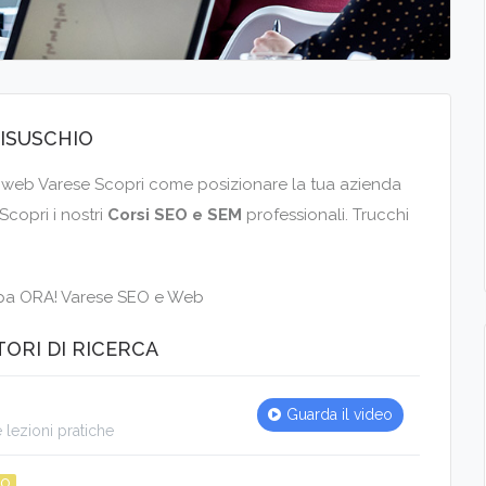
 BISUSCHIO
i web Varese Scopri come posizionare la tua azienda
Scopri i nostri
Corsi SEO e SEM
professionali. Trucchi
cipa ORA! Varese SEO e Web
ORI DI RICERCA
Guarda il video
 lezioni pratiche
con i nostri corsi avanzati online.
EO