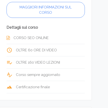
MAGGIIORI INFORMAZIONI SUL
CORSO
Dettagli sul corso
CORSO SEO ONLINE
access_time
OLTRE 60 ORE DI VIDEO
playlist_add_check
OLTRE 160 VIDEO LEZIONI
spellcheck
Corso sempre aggiornato
terrain
Certificazione finale