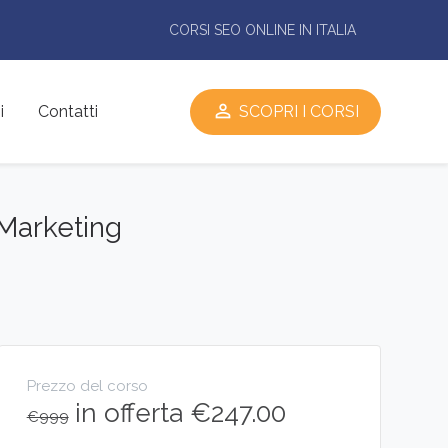
CORSI SEO ONLINE IN ITALIA
perm_identity
SCOPRI I CORSI
i
Contatti
 Marketing
Prezzo del corso
in offerta €247.00
€999