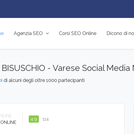
me
Agenzia SEO
Corsi SEO Online
Dicono di no
 a BISUSCHIO - Varese Social Media
ni
di alcuni degli oltre 1000 partecipanti
NLINE
4.9
114
rà ONLINE