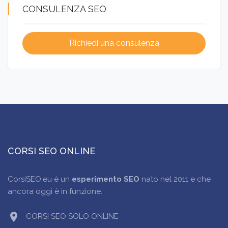
CONSULENZA SEO
Richiedi una consulenza
CORSI SEO ONLINE
CorsiSEO.eu è un
esperimento SEO
nato nel 2011 e che
ancora oggi è in funzione.
location_on
CORSI SEO SOLO ONLINE