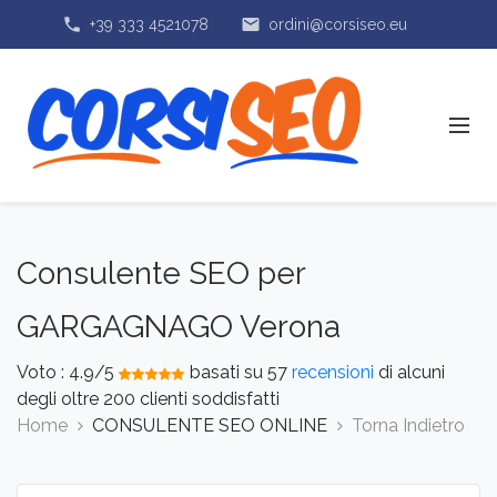
phone
email
+39 333 4521078
ordini@corsiseo.eu
Consulente SEO per
GARGAGNAGO Verona
Voto :
4.9
/5
basati su
57
recensioni
di alcuni
degli oltre 200 clienti soddisfatti
Home
CONSULENTE SEO ONLINE
Torna Indietro