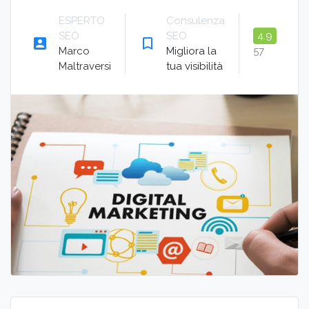
ESPERTO
Consulenza
SEO
SEO
4.9
account_box
bookmark_border
Marco
Migliora la
57
Maltraversi
tua visibilità