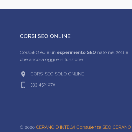
CORSI SEO ONLINE
CorsiSEO.eu è un
esperimento SEO
nato nel 2011 e
che ancora oggi è in funzione.
location_on
CORSI SEO SOLO ONLINE
phone_android
333 4521078
© 2020
CERANO D INTELVI Consulenza SEO CERANO D