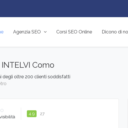
me
Agenzia SEO
Corsi SEO Online
Dicono di no
 INTELVI Como
i degli oltre 200 clienti soddisfatti
etro
EO
4.9
27
isibilità