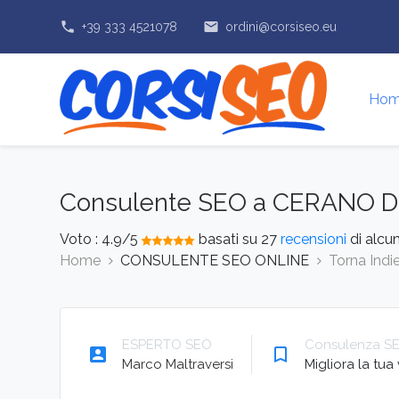
phone
email
+39 333 4521078
ordini@corsiseo.eu
Ho
Consulente SEO a CERANO D
Voto :
4.9
/5
basati su
27
recensioni
di alcun
Home
CONSULENTE SEO ONLINE
Torna Indi
ESPERTO SEO
Consulenza S
account_box
bookmark_border
Marco Maltraversi
Migliora la tua v