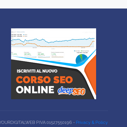
 YOURDIGITALWEB P.IVA:01527550196 -
Privacy & Policy