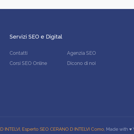
Servizi SEO e Digital
Contatti
Agenzia SEO
Corsi SEO Online
Dicono di noi
 INTELVI, Esperto SEO CERANO D INTELVI Como,
Made with ♥️